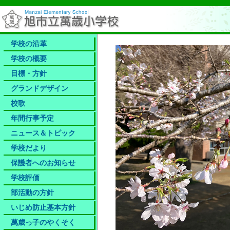
学校の沿革
学校の概要
目標・方針
グランドデザイン
校歌
年間行事予定
ニュース＆トピック
学校だより
保護者へのお知らせ​
学校評価
部活動の方針
いじめ防止基本方針
萬歳っ子のやくそく