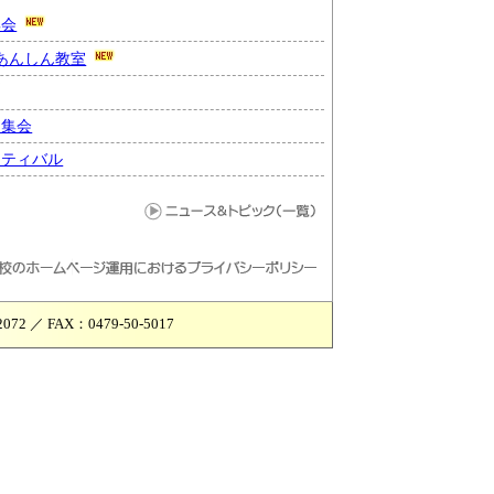
集会
あんしん教室
る集会
スティバル
 ／ FAX：0479-50-5017