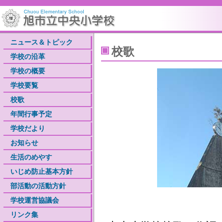
ニュース＆トピック
校歌
学校の沿革
学校の概要
学校要覧
校歌
年間行事予定
学校だより
お知らせ
生活のめやす
いじめ防止基本方針
部活動の活動方針
学校運営協議会
リンク集