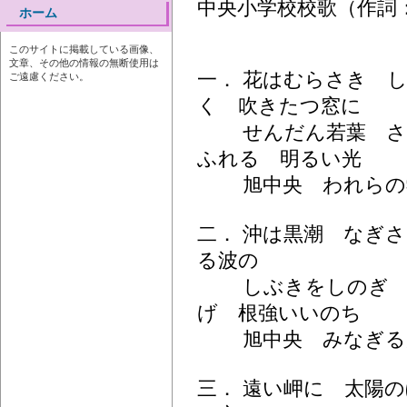
中央小学校校歌（作詞：
ホーム
このサイトに掲載している画像、
文章、その他の情報の無断使用は
一． 花はむらさき 
ご遠慮ください。
く 吹きたつ窓に
せんだん若葉 さ
ふれる 明るい光
旭中央 われらの
二． 沖は黒潮 なぎ
る波の
しぶきをしのぎ 
げ 根強いいのち
旭中央 みなぎる
三． 遠い岬に 太陽