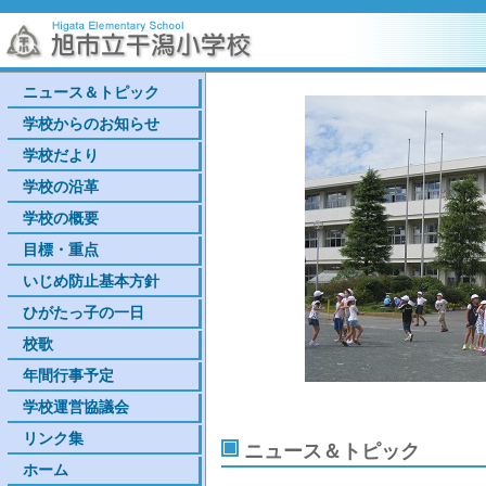
ニュース＆トピック
学校からのお知らせ
学校だより
学校の沿革
学校の概要
目標・重点
いじめ防止基本方針
ひがたっ子の一日
校歌
年間行事予定
学校運営協議会
リンク集
ニュース＆トピック
ホーム