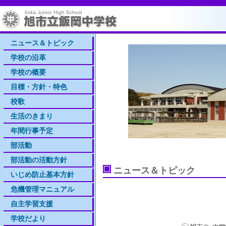
ニュース＆トピック
学校の沿革
学校の概要
目標・方針・特色
校歌
生活のきまり
年間行事予定
部活動
部活動の活動方針
ニュース＆トピック
いじめ防止基本方針
危機管理マニュアル
自主学習支援
学校だより