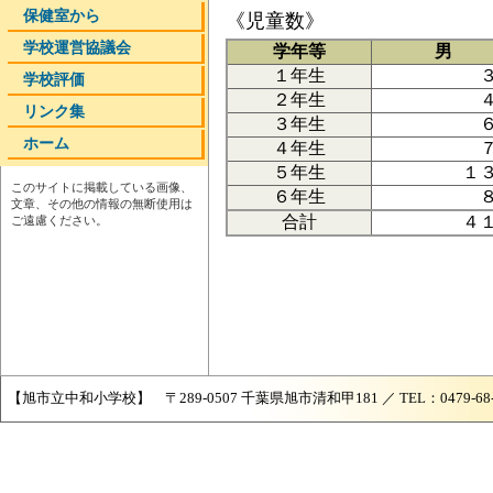
保健室から
《児童数》
学校運営協議会
学年等
男
１年生
学校評価
２年生
リンク集
３年生
ホーム
４年生
５年生
１
このサイトに掲載している画像、
６年生
文章、その他の情報の無断使用は
合計
４
ご遠慮ください。
【旭市立中和小学校】 〒289-0507 千葉県旭市清和甲181 ／ TEL：0479-68-204