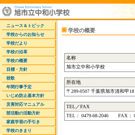
ニュース＆トピック
学校の概要
学校からのお知らせ
学校だより
学校の沿革
名称
学校の概要
旭市立中和小学校
目標・方針
校歌
所在地
年間行事予定
〒289-0507 千葉県旭市清和甲18
いじめ防止基本方針
災害対応マニュアル
TEL／FAX
部活動の活動方針
TEL： 0479-68-2046 FAX： 04
家庭学習の手引き
学校のきまり